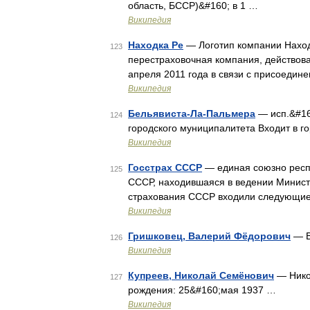
область, БССР)&#160; в 1 …
Википедия
Находка Ре
— Логотип компании Наход
123
перестраховочная компания, действова
апреля 2011 года в связи с присоедин
Википедия
Бельявиста-Ла-Пальмера
— исп.&#160
124
городского муниципалитета Входит в г
Википедия
Госстрах СССР
— единая союзно респу
125
СССР, находившаяся в ведении Министе
страхования СССР входили следующие 
Википедия
Гришковец, Валерий Фёдорович
— В
126
Википедия
Купреев, Николай Семёнович
— Нико
127
рождения: 25&#160;мая 1937 …
Википедия