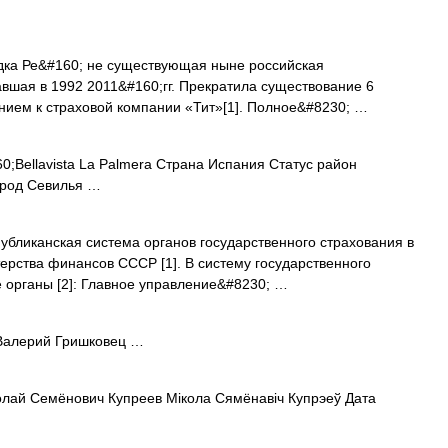
ка Ре&#160; не существующая ныне российская
вшая в 1992 2011&#160;гг. Прекратила существование 6
ением к страховой компании «Тит»[1]. Полное&#8230; …
;Bellavista La Palmera Страна Испания Статус район
ород Севилья …
бликанская система органов государственного страхования в
рства финансов СССР [1]. В систему государственного
органы [2]: Главное управление&#8230; …
алерий Гришковец …
лай Семёнович Купреев Мікола Сямёнавіч Купрэеў Дата