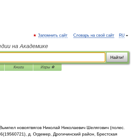
Запомнить сайт
Словарь на свой сайт
RU
едии на Академике
Найти!
Книги
Игры ⚽
ымпел новоятвягов Николай Николаевич Шелягович (полес.
(19560721), д. Огдемер, Дрогичинский район, Брестская