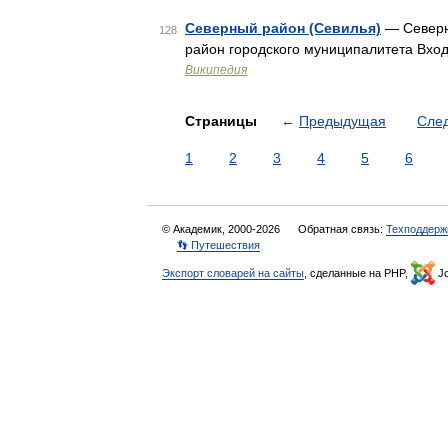
Северный район (Севилья)
— Северны
128
район городского муниципалитета Вход
Википедия
Страницы
←
Предыдущая
Сле
1
2
3
4
5
6
© Академик, 2000-2026
Обратная связь:
Техподдерж
👣 Путешествия
Экспорт словарей на сайты
, сделанные на PHP,
Jo