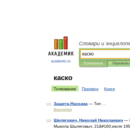
Словари и энциклоп
academic.ru
Толкования
Переводы
каско
Толкование
Перевод
Книги
Защита-Находка
— Тип …
121
Википедия
Шелягович, Николай Николаевич
— В
122
Мыкола Шыляговыч; 21&#160;июля 1956