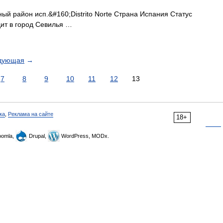
й район исп.&#160;Distrito Norte Страна Испания Статус
ит в город Севилья …
дующая
→
7
8
9
10
11
12
13
ка
,
Реклама на сайте
18+
omla,
Drupal,
WordPress, MODx.